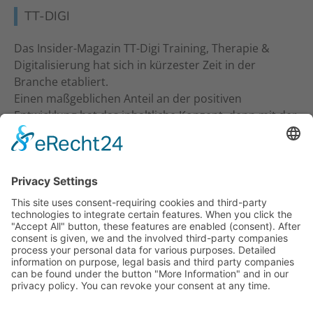
TT-DIGI
Das Insider-Magazin TT-Digi Training, Therapie &
Digitalisierung hat sich in kürzester Zeit in der
Branche etabliert.
Einen maßgeblichen Anteil an der positiven
Entwicklung hat das inhaltliche Konzept, denn mit der
inhaltlichen Ansprache an Studio-Inhaber, Trainer &
Therapeuten wurde ein neuer Standard gesetzt. Ein
frecher und kritischer Journalismus.
KONTAKT
Verlag für Prävention & Gesundheit GmbH
Waldseestraße 27
77731 Willstätt
Telefon: 07852 / 93 55 196
E-Mail:
info@tt-digi.de