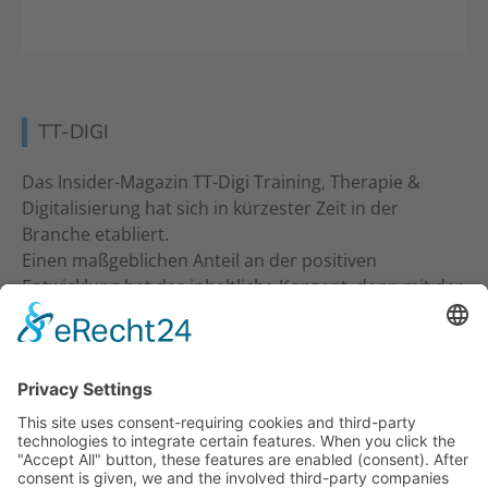
TT-DIGI
Das Insider-Magazin TT-Digi Training, Therapie &
Digitalisierung hat sich in kürzester Zeit in der
Branche etabliert.
Einen maßgeblichen Anteil an der positiven
Entwicklung hat das inhaltliche Konzept, denn mit der
inhaltlichen Ansprache an Studio-Inhaber, Trainer &
Therapeuten wurde ein neuer Standard gesetzt. Ein
frecher und kritischer Journalismus.
KONTAKT
Verlag für Prävention & Gesundheit GmbH