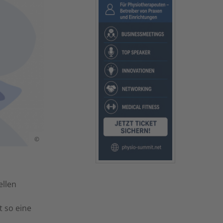
©
ellen
 so eine