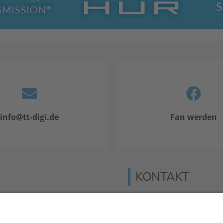
info@tt-digi.de
Fan werden
KONTAKT
lisierung hat sich in
Verlag für Prävention &
Waldseestraße 27