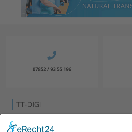
07852 / 93 55 196
TT-DIGI
Das Insider-Magazin TT-Digi Training, Therapie & Digita
kürzester Zeit in der Branche etabliert.