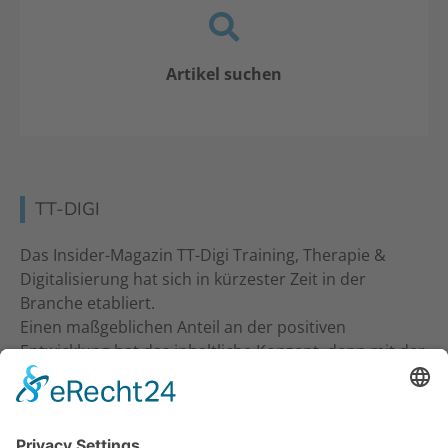
Artikel suchen
TT-DIGI
Das Insider-Magazin TT-Digi Training, Therapie &
Digitalisierung hat sich in kürzester Zeit in der
Branche etabliert.
Einen maßgeblichen Anteil an der positiven
Entwicklung hat das inhaltliche Konzept, denn mit der
inhaltlichen Ansprache an Studio-Inhaber, Trainer &
Therapeuten wurde ein neuer Standard gesetzt. Ein
frecher und kritischer Journalismus.