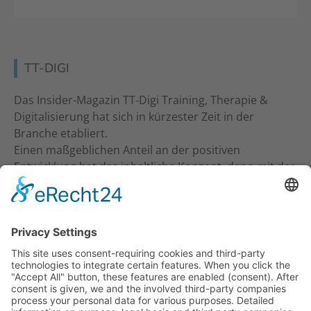
TT-DIGI
Das Insider-Magazin TT-Digi Training, Therapie &
Digitalisierung hat sich in kürzester Zeit in der
Branche etabliert.
Einen maßgeblichen Anteil an der positiven
Entwicklung hat das inhaltliche Konzept, denn mit der
inhaltlichen Ansprache an Studio-Inhaber, Trainer &
Therapeuten wurde ein neuer Standard gesetzt. Ein
frecher und kritischer Journalismus.
KONTAKT
Verlag für Prävention & Gesundheit GmbH
Waldseestraße 27