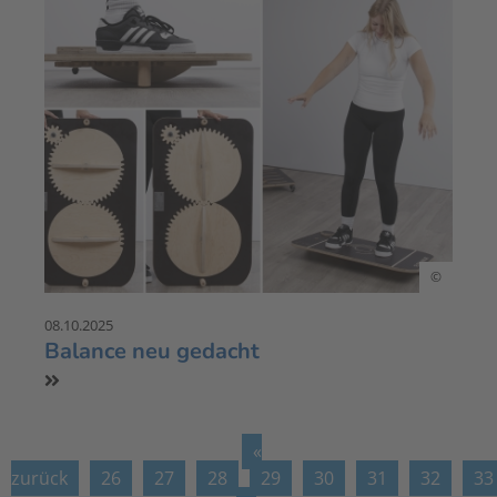
©
08.10.2025
Balance neu gedacht
«
zurück
26
27
28
29
30
31
32
33