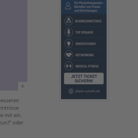
©
besseren
nntnisse
 mit ein.
tun?“ oder