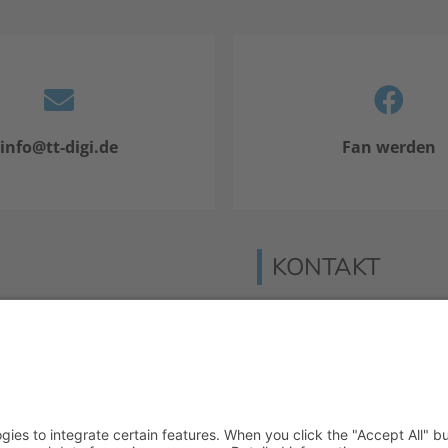
info@tt-digi.de
Fan werden
KONTAKT
lisierung hat sich in
Verlag für Prävention &
Waldseestraße 27
g hat das inhaltliche
77731 Willstätt
io-Inhaber, Trainer &
Telefon: 07852 / 93 55 19
echer und kritischer
E-Mail:
info@tt-digi.de