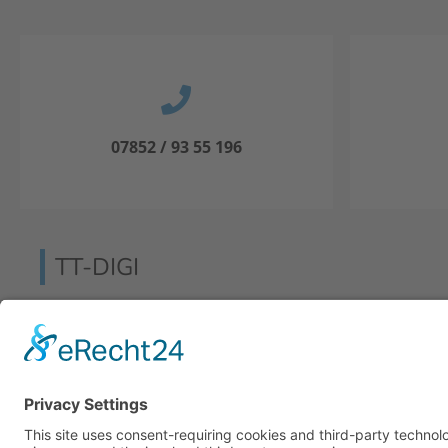
07852 / 93 55 196
TT-DIGI
Das Insider-Magazin TT-Digi Training, Therapie & Digita
kürzester Zeit in der Branche etabliert.
Einen maßgeblichen Anteil an der positiven Entwicklun
Konzept, denn mit der inhaltlichen Ansprache an Stud
Therapeuten wurde ein neuer Standard gesetzt. Ein fr
Journalismus.