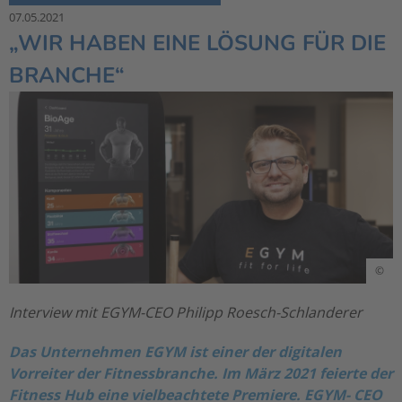
07.05.2021
„WIR HABEN EINE LÖSUNG FÜR DIE
BRANCHE“
©
Interview mit EGYM-CEO Philipp Roesch-Schlanderer
Das Unternehmen EGYM ist einer der digitalen
Vorreiter der Fitnessbranche. Im März 2021 feierte der
Fitness Hub eine vielbeachtete Premiere. EGYM- CEO