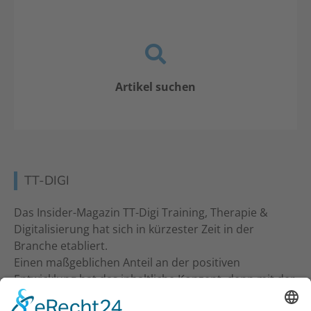
Artikel suchen
TT-DIGI
Das Insider-Magazin TT-Digi Training, Therapie &
Digitalisierung hat sich in kürzester Zeit in der
Branche etabliert.
Einen maßgeblichen Anteil an der positiven
Entwicklung hat das inhaltliche Konzept, denn mit der
inhaltlichen Ansprache an Studio-Inhaber, Trainer &