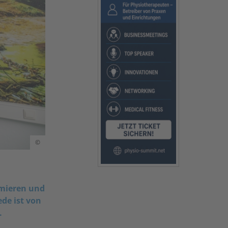
©
imieren und
ede ist von
.