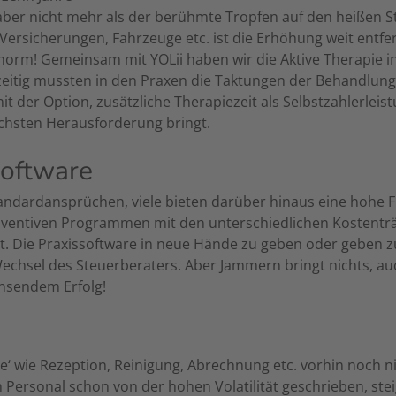
aber nicht mehr als der berühmte Tropfen auf den heißen St
 Versicherungen, Fahrzeuge etc. ist die Erhöhung weit entfe
enorm! Gemeinsam mit YOLii haben wir die Aktive Therapie i
chzeitig mussten in den Praxen die Taktungen der Behandlung
 der Option, zusätzliche Therapiezeit als Selbstzahlerleis
ächsten Herausforderung bringt.
software
ndardansprüchen, viele bieten darüber hinaus eine hohe Fle
räventiven Programmen mit den unterschiedlichen Kostentr
rt. Die Praxissoftware in neue Hände zu geben oder geben 
echsel des Steuerberaters. Aber Jammern bringt nichts, a
chsendem Erfolg!
e‘ wie Rezeption, Reinigung, Abrechnung etc. vorhin noch n
m Personal schon von der hohen Volatilität geschrieben, stei