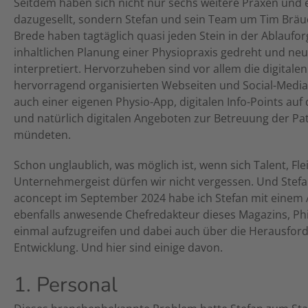
Seitdem haben sich nicht nur sechs weitere Praxen und 
dazugesellt, sondern Stefan und sein Team um Tim Bräu
Brede haben tagtäglich quasi jeden Stein in der Ablaufo
inhaltlichen Planung einer Physiopraxis gedreht und ne
interpretiert. Hervorzuheben sind vor allem die digitalen
hervorragend organisierten Webseiten und Social-Media-
auch einer eigenen Physio-App, digitalen Info-Points auf
und natürlich digitalen Angeboten zur Betreuung der Pa
mündeten.
Schon unglaublich, was möglich ist, wenn sich Talent, Fle
Unternehmergeist dürfen wir nicht vergessen. Und Stef
aconcept im September 2024 habe ich Stefan mit einem A
ebenfalls anwesende Chefredakteur dieses Magazins, Ph
einmal aufzugreifen und dabei auch über die Herausforde
Entwicklung. Und hier sind einige davon.
1. Personal