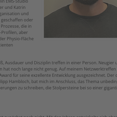
ein EMS-Studio
er und Katrin
rganisation und
u geschaffen oder
 Prozesse, die in
Profilen, aber
 der Physio-Fläche
tienten
iß, Ausdauer und Disziplin treffen in einer Person. Neugier
an hat noch lange nicht genug. Auf meinem Netzwerktreffen
ward für seine exzellente Entwicklung ausgezeichnet. Der 
ilipp Hambloch, bat mich im Anschluss, das Thema unbedin
rungen zu schreiben, die Stolpersteine bei so einer gigant