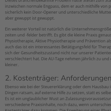
Dieses branchenbekannte Problem hatte Stefan zum Start 
inzwischen normale Engpass, dem er auch mithilfe von p
sicherlich kein Door-Opener und unterschiedliche Mutt
aber gewuppt ist gewuppt.
Ein weiterer Vorteil ist natürlich die Unternehmensgröße
zeiten und -felder betrifft. Es gibt die kleine Praxis ge
Physiotherapie, Aktive Physiotherapie und Prävention 
auch das ist ein interessantes Betätigungsfeld für Ther
sich der Gesundheitszustand nicht nur unserer Patient
verschlechtert hat. Die AU-Tage nehmen jährlich zu und 
kleiner.
2. Kostenträger: Anforderunge
Ebenso wie bei der Steuererklärung oder dem Hausbau is
Dingen ratsam, auf externe Hilfe zu setzen, statt es selb
Es ist ein unglaublicher Wust an Zulassungsvoraussetzu
verschiedene Praxisinhalte, noch dazu, wenn unterschie
Kostenträger dazu kommen. Die Erweiterung einer Phys