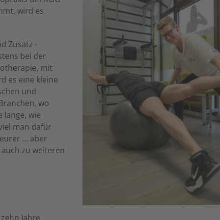
mmt, wird es
d Zusatz -
stens bei der
otherapie, mit
d es eine kleine
ischen und
 Branchen, wo
 lange, wie
viel man dafür
teurer … aber
 auch zu weiteren
zehn Jahre