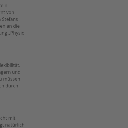
ein!
rnt von
n Stefans
en an die
tung „Physio
xibilität.
ägern und
zu müssen
uch durch
icht mit
gt natürlich