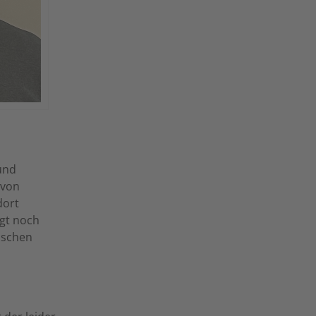
 und
 von
dort
gt noch
ischen