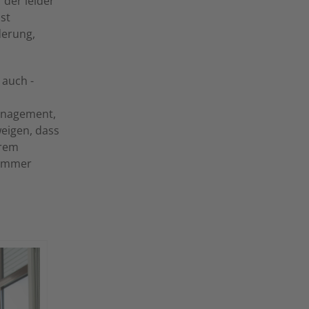
 der leider
st
derung,
 auch -
management,
weigen, dass
trem
 immer