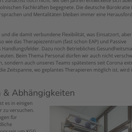
zunächst noch nicht. Mit den Jahren entwickelte sich aber
olnischen Fachkräften begegnete. Die deutsche Bürokratie i
ersprachen und Mentalitäten bleiben immer eine Herausfor
 und die damit verbundene Flexibilität, was Einsatzort, aber
nauso wie das Therapiezentrum (fast schon EAP) und Passive
als Handlungsfelder. Dazu noch Betriebliches Gesundheits
apeuten. Beim Thema Personal dürfen wir auch nicht versch
en, sondern auch unseres Teams spätestens seit Corona ex
die Zeitspanne, wo geplantes Therapieren möglich ist, wird
n & Abhängigkeiten
t es in einigen
er zu versuchen.
ngen für
dliche
iopraxis um KGG