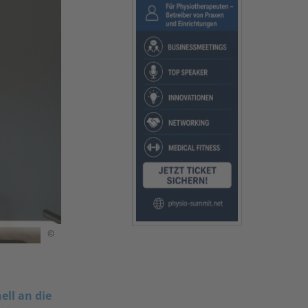
©
ell an die