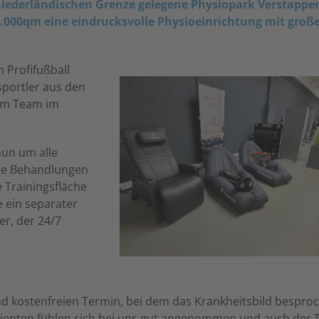
 niederländischen Grenze gelegene Physiopark Verstappe
.000qm eine eindrucksvolle Physioeinrichtung mit groß
m Profifußball
sportler aus den
nem Team im
nun um alle
he Behandlungen
 Trainingsfläche
e ein separater
er, der 24/7
und kostenfreien Termin, bei dem das Krankheitsbild bespro
atienten fühlen sich bei uns gut angenommen und auch der T