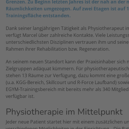
Grenzen. Zu Beginn letzten Jahres ist der nah an der
Räumlichkeiten umgezogen. Auf zwei Etagen ist auf 1
Trainingsfläche entstanden.
Dank seiner langjährigen Tätigkeit als Physiotherapeut i
verfügt Marcel über zahlreiche Kontakte. Viele Leistungs
unterschiedlichsten Disziplinen vertrauen ihm und sei
Rahmen ihrer Rehabilitation bzw. Regeneration.
An seinem neuen Standort kann der Praxisinhaber sich 
Zielgruppen adäquat kümmern. Für physiotherapeutisc
stehen 13 Räume zur Verfügung, dazu kommt eine große
(u.a. KGG-Bereich, Skillcourt und R-Force Laufband) sowi
EGYM-Trainingsbereich mit bereits mehr als 340 Mitglied
verfügbar ist.
Physiotherapie im Mittelpunkt
Jeder neue Patient startet hier mit einem zusätzlichen 
verschiedenen Möglichkeiten in der Einrichtung. „Die P