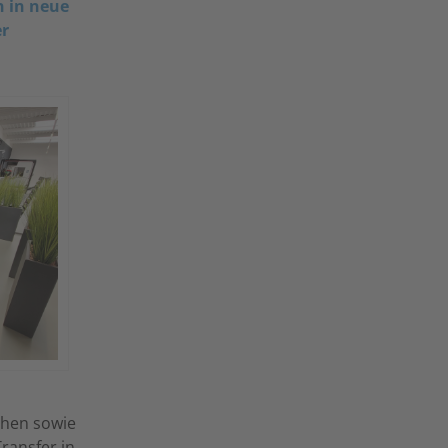
n in neue
er
chen sowie
ransfer in