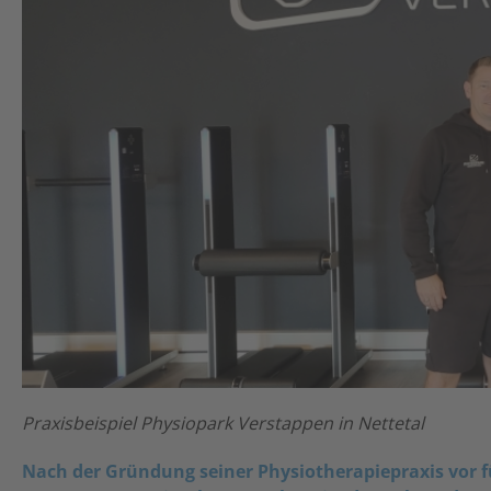
Praxisbeispiel Physiopark Verstappen in Nettetal
Nach der Gründung seiner Physiotherapiepraxis vor f