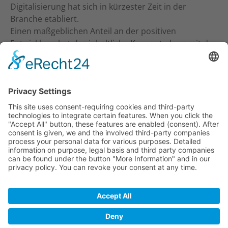
Digitalisierung hat sich in kürzester Zeit in der
Branche etabliert.
Einen maßgeblichen Anteil an der positiven
Entwicklung hat das inhaltliche Konzept, denn mit der
inhaltlichen Ansprache an Studio-Inhaber, Trainer &
Therapeuten wurde ein neuer Standard gesetzt. Ein
frecher und kritischer Journalismus.
KONTAKT
Verlag für Prävention & Gesundheit GmbH
Waldseestraße 27
77731 Willstätt
Telefon: 07852 / 93 55 196
E-Mail:
info@tt-digi.de