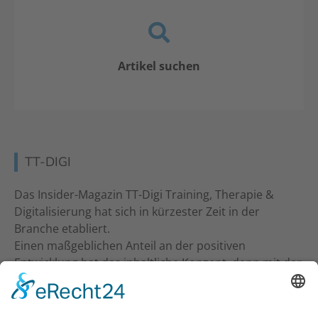
Artikel suchen
TT-DIGI
Das Insider-Magazin TT-Digi Training, Therapie &
Digitalisierung hat sich in kürzester Zeit in der
Branche etabliert.
Einen maßgeblichen Anteil an der positiven
Entwicklung hat das inhaltliche Konzept, denn mit der
inhaltlichen Ansprache an Studio-Inhaber, Trainer &
Therapeuten wurde ein neuer Standard gesetzt. Ein
frecher und kritischer Journalismus.