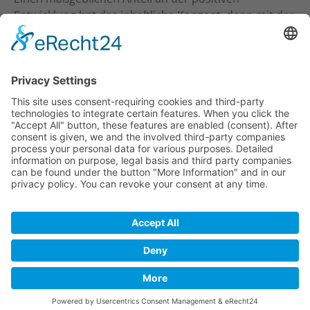
Entwicklung hat das inhaltliche Konzept, denn mit der
inhaltlichen Ansprache an Studio-Inhaber, Trainer &
Therapeuten wurde ein neuer Standard gesetzt. Ein
frecher und kritischer Journalismus.
KONTAKT
Verlag für Prävention & Gesundheit GmbH
Waldseestraße 27
77731 Willstätt
Telefon: 07852 / 93 55 196
E-Mail:
info@tt-digi.de
© TT-Digi 2026
AGB
DATENSCHUTZ
IMPRESSUM