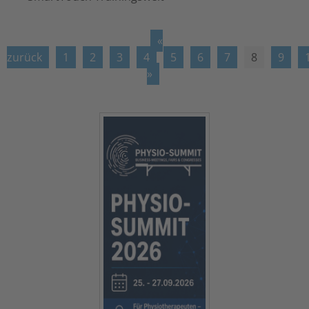
«
zurück
1
2
3
4
5
6
7
8
9
»