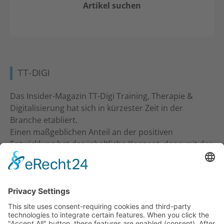
Artikel suchen
TT-DIGI
Das Insider-Magazin TT-Digi Training, Therapie &
Digitalisierung hat sich in kürzester Zeit in der
Branche etabliert.
Einen maßgeblichen Anteil an der positiven
Entwicklung hat das inhaltliche Konzept, denn mit der
inhaltlichen Ansprache an Studio-Inhaber, Trainer &
Therapeuten wurde ein neuer Standard gesetzt. Ein
frecher und kritischer Journalismus.
KONTAKT