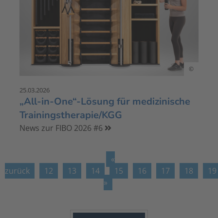
©
25.03.2026
„All-in-One“-Lösung für medizinische
Trainingstherapie/KGG
News zur FIBO 2026 #6
«
zurück
12
13
14
15
16
17
18
19
»