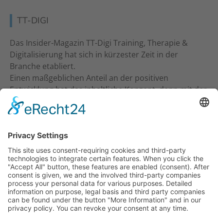
TT-DIGI
Das Insider-Magazin TT-Digi Training, Therapie &
Digitalisierung hat sich in kürzester Zeit in der
Branche etabliert.
Einen maßgeblichen Anteil an der positiven
Entwicklung hat das inhaltliche Konzept, denn mit der
inhaltlichen Ansprache an Studio-Inhaber, Trainer &
Therapeuten wurde ein neuer Standard gesetzt. Ein
frecher und kritischer Journalismus.
KONTAKT
Verlag für Prävention & Gesundheit GmbH
Waldseestraße 27
77731 Willstätt
Telefon: 07852 / 93 55 196