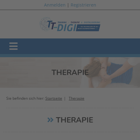
Anmelden
|
Registrieren
THERAPIE
Sie befinden sich hier:
Startseite
Therapie
THERAPIE