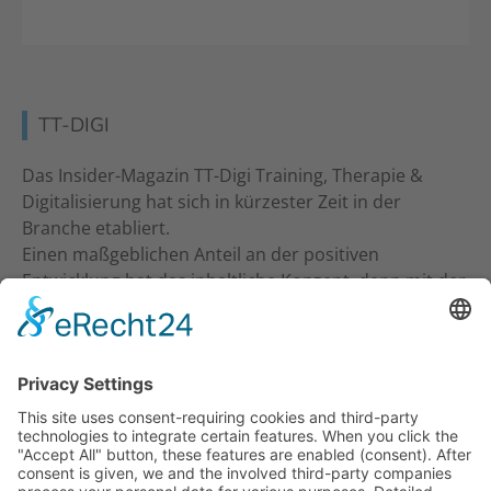
TT-DIGI
Das Insider-Magazin TT-Digi Training, Therapie &
Digitalisierung hat sich in kürzester Zeit in der
Branche etabliert.
Einen maßgeblichen Anteil an der positiven
Entwicklung hat das inhaltliche Konzept, denn mit der
inhaltlichen Ansprache an Studio-Inhaber, Trainer &
Therapeuten wurde ein neuer Standard gesetzt. Ein
frecher und kritischer Journalismus.
KONTAKT
Verlag für Prävention & Gesundheit GmbH
Waldseestraße 27