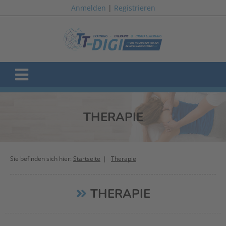
Anmelden
|
Registrieren
THERAPIE
Sie befinden sich hier:
Startseite
Therapie
THERAPIE