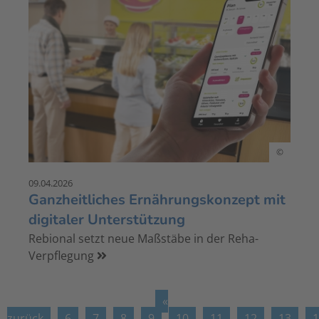
©
09.04.2026
Ganzheitliches Ernährungskonzept mit
digitaler Unterstützung
Rebional setzt neue Maßstäbe in der Reha-
Verpflegung
«
zurück
6
7
8
9
10
11
12
13
1