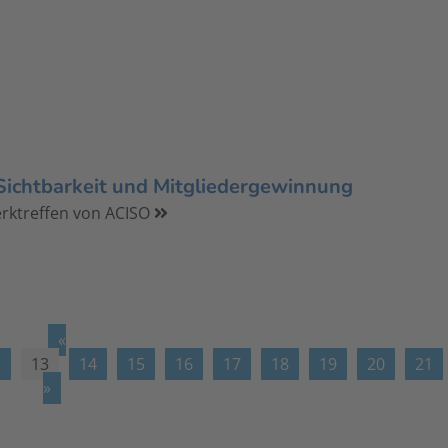
ichtbarkeit und Mitgliedergewinnung
ktreffen von ACISO
«
2
13
14
15
16
17
18
19
20
21
»