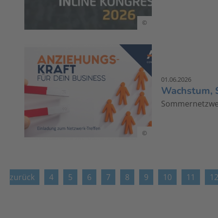
©
01.06.2026
Wachstum, S
Sommernetzwer
©
zurück
4
5
6
7
8
9
10
11
1